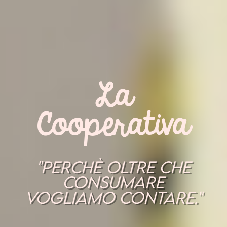
La
Cooperativa
"Perchè oltre che
consumare
vogliamo contare."