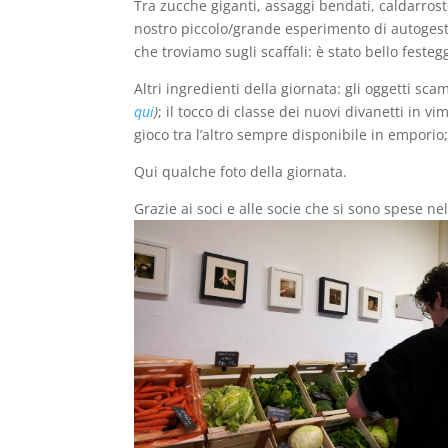
Tra zucche giganti, assaggi bendati, caldarroste
nostro piccolo/grande esperimento di autogest
che troviamo sugli scaffali: è stato bello feste
Altri ingredienti della giornata: gli oggetti scam
qui
)
; il tocco di classe dei nuovi divanetti in 
gioco tra l’altro sempre disponibile in emporio
Qui qualche foto della giornata.
Grazie ai soci e alle socie che si sono spese n