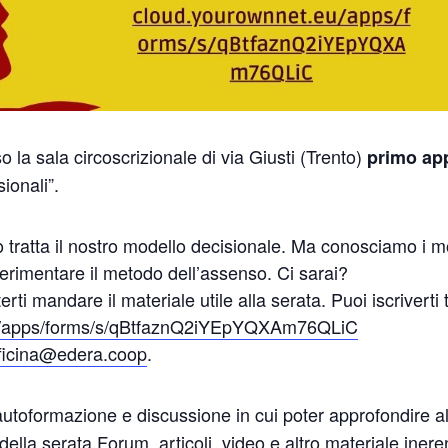
 la sala circoscrizionale di via Giusti (Trento)
primo ap
ionali”.
o tratta il nostro modello decisionale. Ma conosciamo i m
erimentare il metodo dell’assenso. Ci sarai?
rti mandare il materiale utile alla serata. Puoi iscriverti 
.eu/apps/forms/s/qBtfaznQ2iYEpYQXAm76QLiC
ficina@edera.coop
.
utoformazione e discussione in cui poter approfondire al
 della serata Forum, articoli, video e altro materiale ine