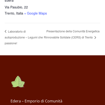
Edera
Via Pasubio, 22
Trento
,
Italia
+ Google Maps
Presentazione della Comunità Energetica
Laboratorio di
autoproduzione – Legumi che
Rinnovabile Solidale (CERS) di Trento
passione!
Edera – Emporio di Comunità