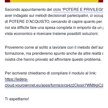
Secondo appuntamento del
ciclo “POTERE E PRIVILEGI”
. 
aver indagato sui metodi decisionali partecipativi, ci occup
di POTERE D’ACQUISTO, cercando di capire quanto per alc
noi sia difficile fare una spesa completa in emporio da un pu
vista economico e ricercare insieme possibili soluzioni.
Proveremo come al solito a lavorare con il metodo dell’auto
formazione, ma prenderemo spunto anche da altre realtà simi
nostra che hanno provato ad affrontare questo problema.
Per iscriversi chiediamo di compilare il modulo al link:
https://ledera-
cloud.yourownnet.eu/apps/forms/s/cs4z2Ckopi7WM9gjC2
Ti aspettiamo!