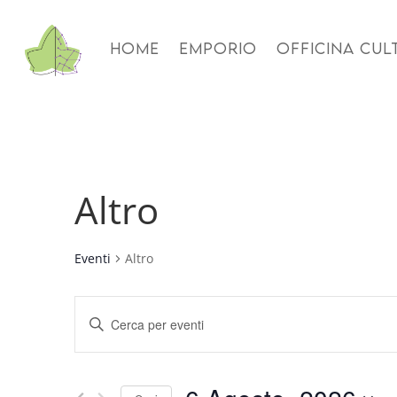
HOME
EMPORIO
OFFICINA CUL
Altro
Eventi
Altro
Eventi
Inserisci
Ricerca
Parola
e
Chiave.
viste
Cerca