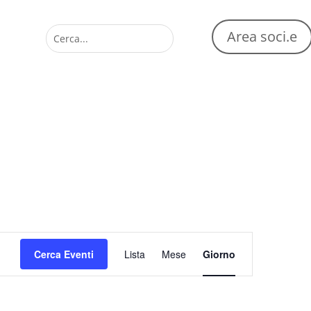
Area soci.e
Evento
Viste
Cerca Eventi
Lista
Mese
Giorno
Navigazione