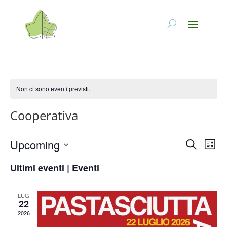
Non ci sono eventi previsti.
Cooperativa
Eventi
Eve
Upcoming
Cerca
Lista
Vis
Ricerc
Seleziona
Nav
e
Ultimi eventi | Eventi
la
viste
data.
Naviga
LUG
22
2026