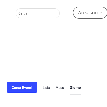
Area soci.e
Evento
Viste
Cerca Eventi
Lista
Mese
Giorno
Navigazione