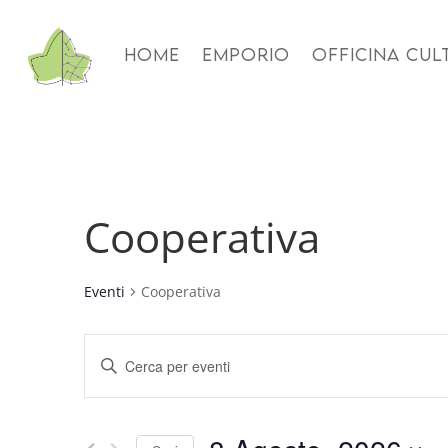
HOME
EMPORIO
OFFICINA CUL
Cooperativa
Eventi
Cooperativa
Eventi
Inserisci
Ricerca
Parola
e
Chiave.
viste
Cerca