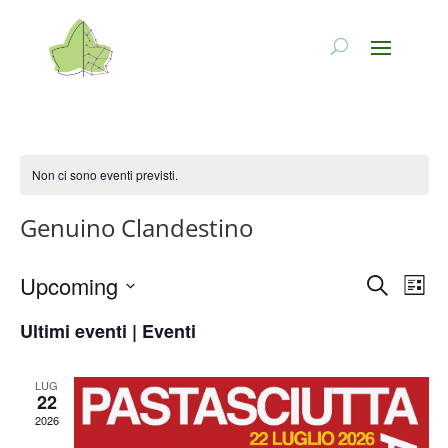
Non ci sono eventi previsti.
Genuino Clandestino
Eventi
Eve
Upcoming
Cerca
Lista
Vis
Ricerc
Seleziona
Nav
e
Ultimi eventi | Eventi
la
viste
data.
Naviga
LUG
22
2026