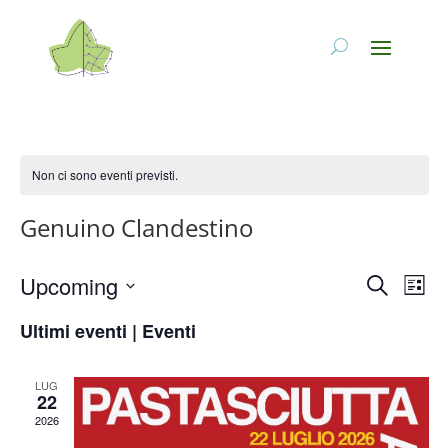
Non ci sono eventi previsti.
Genuino Clandestino
Eventi
Eve
Upcoming
Cerca
Lista
Vis
Ricerc
Seleziona
Nav
e
Ultimi eventi | Eventi
la
viste
data.
Naviga
LUG
22
2026