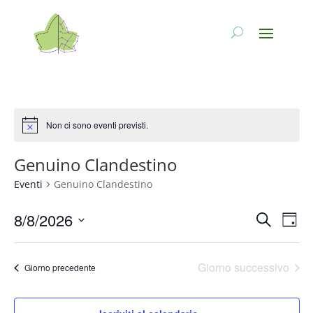
Non ci sono eventi previsti.
Genuino Clandestino
Eventi
Genuino Clandestino
Eventi
Eve
8/8/2026
Cerca
Giorn
Vis
Ricerc
Seleziona
Nav
e
la
Giorno successivo
viste
Giorno precedente
data.
Naviga