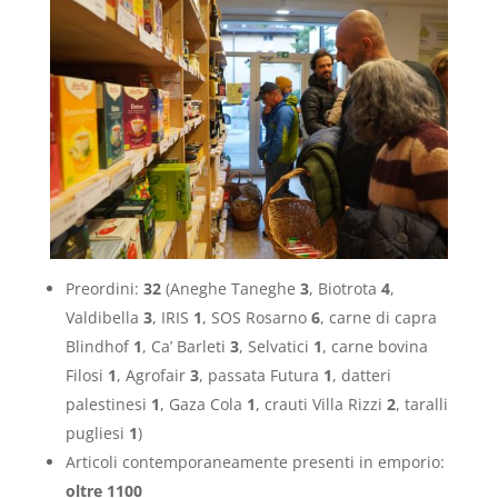
Preordini:
32
(Aneghe Taneghe
3
, Biotrota
4
,
Valdibella
3
, IRIS
1
, SOS Rosarno
6
, carne di capra
Blindhof
1
, Ca’ Barleti
3
, Selvatici
1
, carne bovina
Filosi
1
, Agrofair
3
, passata Futura
1
, datteri
palestinesi
1
, Gaza Cola
1
, crauti Villa Rizzi
2
, taralli
pugliesi
1
)
Articoli contemporaneamente presenti in emporio:
oltre
1100