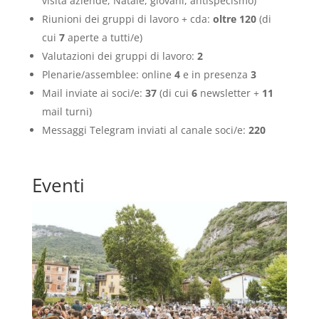
visita aziende, Natale, giovani, antispecismo)
Riunioni dei gruppi di lavoro + cda:
oltre
120
(di
cui
7
aperte a tutti/e)
Valutazioni dei gruppi di lavoro:
2
Plenarie/assemblee: online
4
e in presenza
3
Mail inviate ai soci/e:
37
(di cui
6
newsletter +
11
mail turni)
Messaggi Telegram inviati al canale soci/e:
220
Eventi